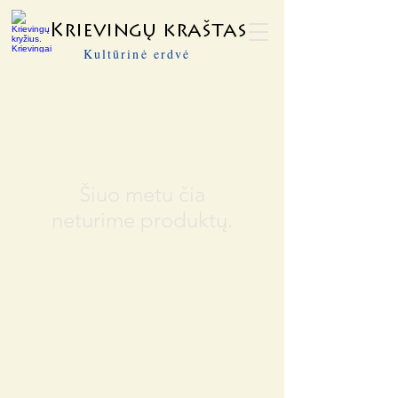
Krievingų kraštas
Kultūrinė erdvė
Šiuo metu čia
neturime produktų.