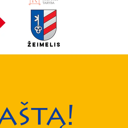
Žeimelis
aštą!