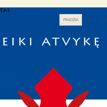
tas
PRADŽIA
MES
IST
veiki atvykę