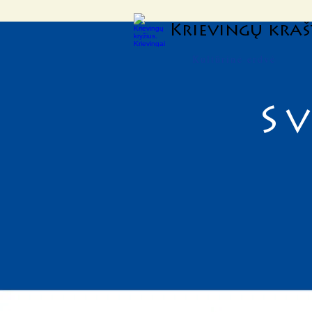
Krievingų kraš
Kultūrinė erdvė
S